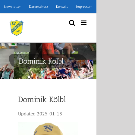
Zum
Newsletter
Datenschutz
Kontakt
Impressum
Inhalt
springen
Dominik Kölbl
Dominik Kölbl
Updated
2025-01-18