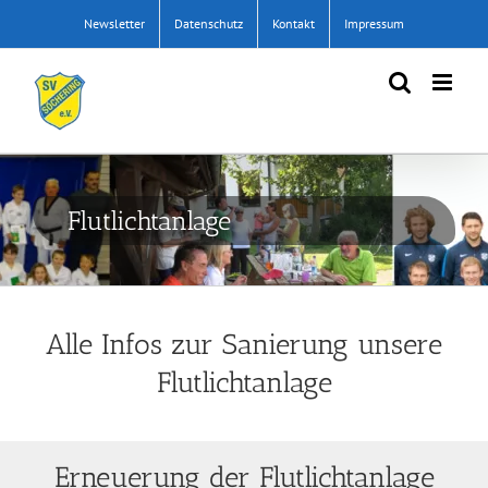
Zum
Newsletter
Datenschutz
Kontakt
Impressum
Inhalt
springen
Flutlichtanlage
Alle Infos zur Sanierung unsere
Flut
lichtanlage
Erneuerung der Flutlichtanlage