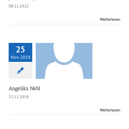
08.11.2022
Weiterlesen
25
Nov. 2018
elika Nebl
Angelika Nebl
25.11.2018
Weiterlesen