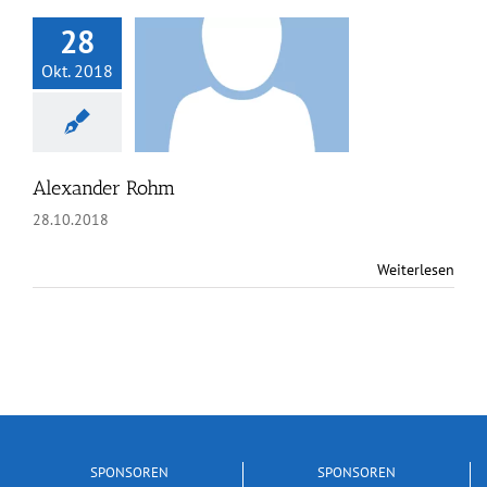
28
Okt. 2018
ander Rohm
Alexander Rohm
28.10.2018
Weiterlesen
SPONSOREN
SPONSOREN