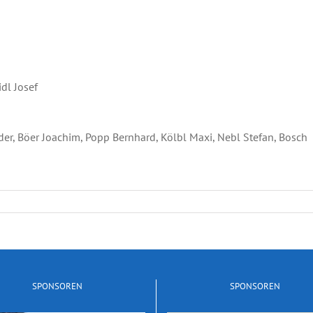
idl Josef
r, Böer Joachim, Popp Bernhard, Kölbl Maxi, Nebl Stefan, Bosch
SPONSOREN
SPONSOREN