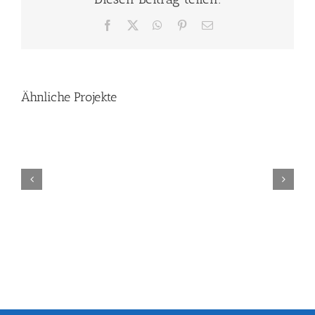
Facebook
X
WhatsApp
Pinterest
E-
Mail
Ähnliche Projekte
13.
Hapfelmeier
Laufcup
in
Polling