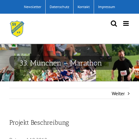
Zum
Newsletter
Datenschutz
Kontakt
Impressum
Inhalt
springen
33. München – Marathon
Weiter
Projekt Beschreibung